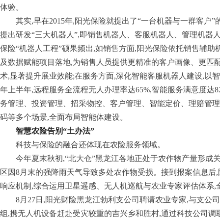
体验。
其实,早在2015年,阳光保险就提出了“一台机器与一群客户”的
提出研发“三大机器人”,即销售机器人、客服机器人、管理机器
保险“机器人工程”硕果频出,如销售方面,阳光保险依托销售辅助
及数据赋能项目落地,为销售人员提供更精准的客户画像、更匹
术,显著提升展业效能;在服务方面,深化智能客服机器人建设,以
年上半年,远程服务全流程无人办理率达65%,智能服务满意度达8
务管理、投资管理、招采物控、客户管理、智能定价、理赔管理
码等多个场景,全面布局智能体建设。
智慧农险告别“土办法”
科技与保险的融合还体现在农险服务领域。
今年夏末秋初,“北大仓”黑龙江各地正处于农作物产量形成
区因8月末的强降雨天气导致多处农作物受损。接到报案信息后
响应机制,综合运用卫星遥感、无人机巡航与农业专家评估体系,
8月27日,阳光财险黑龙江勃利支公司聘请农业专家,与支公
组,携无人机设备赶赴受灾较重的吉兴乡和胜村,通过科技公司调