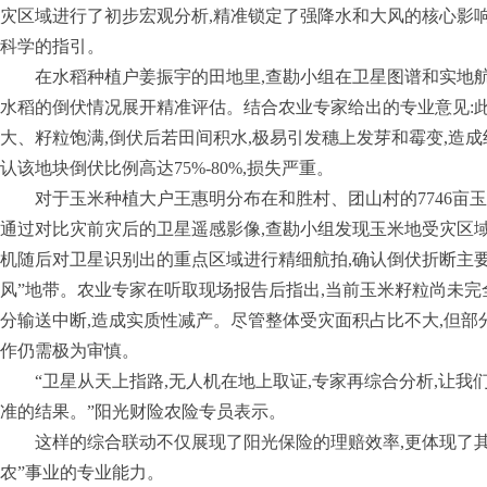
灾区域进行了初步宏观分析,精准锁定了强降水和大风的核心影响
科学的指引。
在水稻种植户姜振宇的田地里,查勘小组在卫星图谱和实地航拍
水稻的倒伏情况展开精准评估。结合农业专家给出的专业意见:此
大、籽粒饱满,倒伏后若田间积水,极易引发穗上发芽和霉变,造成
认该地块倒伏比例高达75%-80%,损失严重。
对于玉米种植大户王惠明分布在和胜村、团山村的7746亩
通过对比灾前灾后的卫星遥感影像,查勘小组发现玉米地受灾区
机随后对卫星识别出的重点区域进行精细航拍,确认倒伏折断主
风”地带。农业专家在听取现场报告后指出,当前玉米籽粒尚未完
分输送中断,造成实质性减产。尽管整体受灾面积占比不大,但部分
作仍需极为审慎。
“卫星从天上指路,无人机在地上取证,专家再综合分析,让我
准的结果。”阳光财险农险专员表示。
这样的综合联动不仅展现了阳光保险的理赔效率,更体现了
农”事业的专业能力。