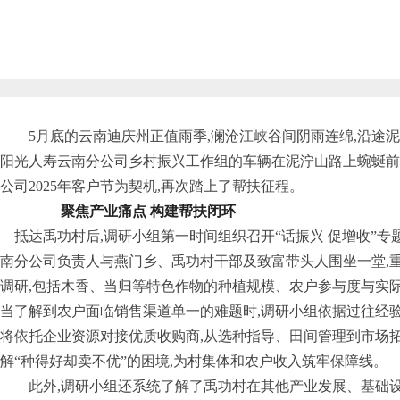
5月底的云南迪庆州正值雨季,澜沧江峡谷间阴雨连绵,沿途
阳光人寿云南分公司乡村振兴工作组的车辆在泥泞山路上蜿蜒前行
公司2025年客户节为契机,再次踏上了帮扶征程。
聚焦产业痛点 构建帮扶闭环
抵达禹功村后,调研小组第一时间组织召开“话振兴 促增收”专
南分公司负责人与燕门乡、禹功村干部及致富带头人围坐一堂,
调研,包括木香、当归等特色作物的种植规模、农户参与度与实
当了解到农户面临销售渠道单一的难题时,调研小组依据过往经验
将依托企业资源对接优质收购商,从选种指导、田间管理到市场拓
解“种得好却卖不优”的困境,为村集体和农户收入筑牢保障线。
此外,调研小组还系统了解了禹功村在其他产业发展、基础