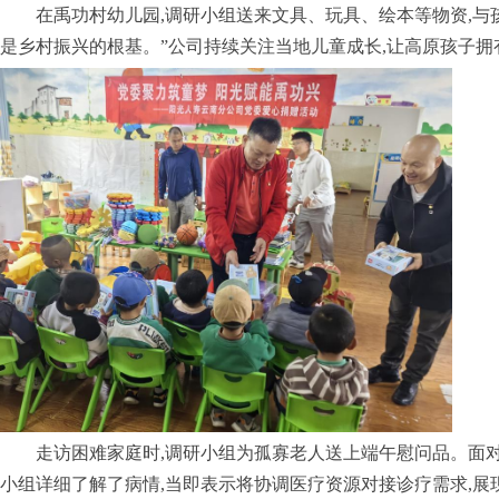
在禹功村幼儿园,调研小组送来文具、玩具、绘本等物资,与
是乡村振兴的根基。”公司持续关注当地儿童成长,让高原孩子
走访困难家庭时,调研小组为孤寡老人送上端午慰问品。面
小组详细了解了病情,当即表示将协调医疗资源对接诊疗需求,展