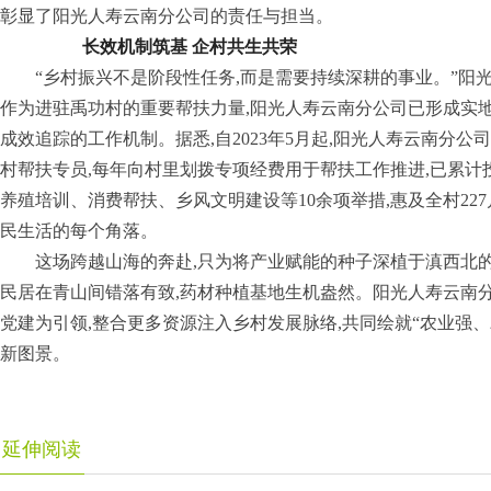
彰显了阳光人寿云南分公司的责任与担当。
长效机制筑基 企村共生共荣
“乡村振兴不是阶段性任务,而是需要持续深耕的事业。”阳
作为进驻禹功村的重要帮扶力量,阳光人寿云南分公司已形成实
成效追踪的工作机制。据悉,自2023年5月起,阳光人寿云南分公
村帮扶专员,每年向村里划拨专项经费用于帮扶工作推进,已累计投
养殖培训、消费帮扶、乡风文明建设等10余项举措,惠及全村227户
民生活的每个角落。
这场跨越山海的奔赴,只为将产业赋能的种子深植于滇西北
民居在青山间错落有致,药材种植基地生机盎然。阳光人寿云南分
党建为引领,整合更多资源注入乡村发展脉络,共同绘就“农业强
新图景。
延伸阅读