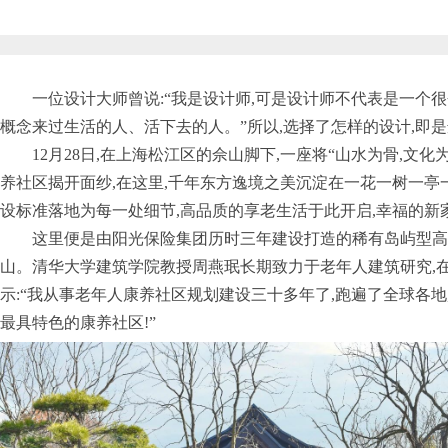
一位设计大师曾说:“我是设计师,可是设计师不代表是一个
概念来过生活的人、活下去的人。”所以,选择了怎样的设计,即
12月28日,在上海松江区的佘山脚下,一座将“山水为骨,文
养社区揭开面纱,在这里,千年东方逸境之美沉淀在一花一树一亭
设标准落地为每一处细节,高品质的享老生活于此开启,幸福的新
这里便是由阳光保险集团历时三年建设打造的稀有岛屿型高
山。清华大学建筑学院教授周燕珉长期致力于老年人建筑研究,在
示:“我从事老年人康养社区规划建设三十多年了,跑遍了全球各地
最具特色的康养社区!”