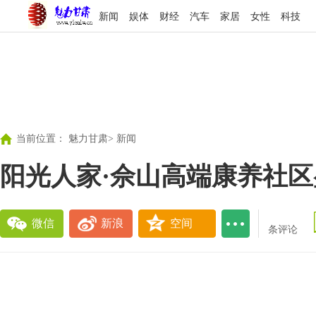
新闻
娱体
财经
汽车
家居
女性
科技
当前位置：
魅力甘肃
>
新闻
阳光人家·佘山高端康养社
微信
新浪
空间
条评论