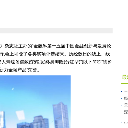
财》杂志社主办的“金貔貅第十五届中国金融创新与发展论
京举行,会上揭晓了各类奖项评选结果。历经数日的线上、线
人寿臻盈倍致(荣耀版)终身寿险(分红型)”(以下简称“臻盈
牌创新力金融产品”荣誉。
最
王
癌
天
深
中