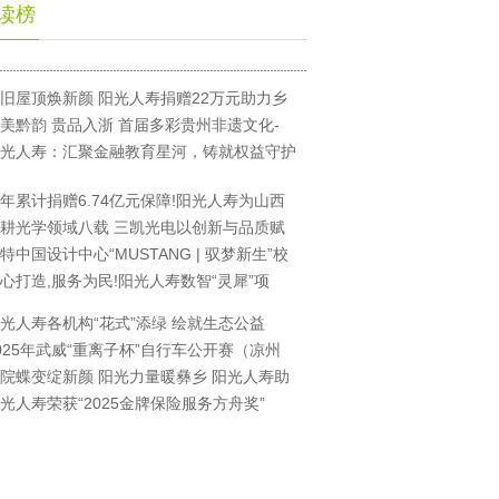
读榜
旧屋顶焕新颜 阳光人寿捐赠22万元助力乡
美黔韵 贵品入浙 首届多彩贵州非遗文化-
光人寿：汇聚金融教育星河，铸就权益守护
年累计捐赠6.74亿元保障!阳光人寿为山西
耕光学领域八载 三凯光电以创新与品质赋
特中国设计中心“MUSTANG | 驭梦新生”校
心打造,服务为民!阳光人寿数智“灵犀”项
光人寿各机构“花式”添绿 绘就生态公益
025年武威“重离子杯”自行车公开赛（凉州
院蝶变绽新颜 阳光力量暖彝乡 阳光人寿助
光人寿荣获“2025金牌保险服务方舟奖”