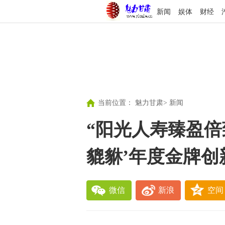
新闻
娱体
财经
当前位置：
魅力甘肃
>
新闻
“阳光人寿臻盈倍
貔貅’年度金牌创
微信
新浪
空间