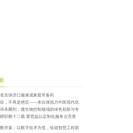
新
老吉保济口服液成家庭常备药
症，不再是绝症——来自保抵力中医现代化
诗杀菌剂：微生物控制领域的绿色创新与专
耕职教十二载 爱思益以定制化服务点亮青
数求索：以数字技术为笔，绘就智慧工程新