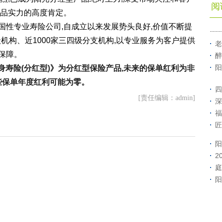
阅
产品实力的高度肯定。
国性专业寿险公司,自成立以来发展势头良好,价值不断提
级机构、近1000家三四级分支机构,以专业服务为客户提供
老
保障。
醉
阳
终身寿险(分红型)》为分红型保险产品,未来的保单红利为非
些保单年度红利可能为零。
四
[责任编辑：admin]
深
福
匠
阳
2
庭
阳