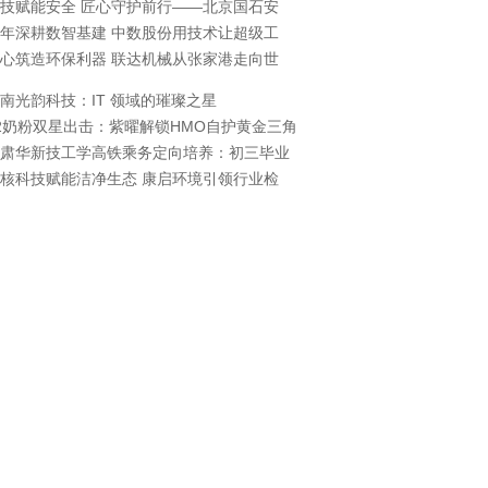
技赋能安全 匠心守护前行——北京国石安
年深耕数智基建 中数股份用技术让超级工
心筑造环保利器 联达机械从张家港走向世
南光韵科技：IT 领域的璀璨之星
2奶粉双星出击：紫曜解锁HMO自护黄金三角
肃华新技工学高铁乘务定向培养：初三毕业
核科技赋能洁净生态 康启环境引领行业检