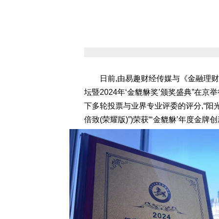
日前,由易趣财经传媒与《金融理
坛暨2024年‘金貔貅奖’颁奖盛典”在
下多轮投票与业界专业评委的评分,“阳光
倍致(荣耀版)”)荣获“‘金貔貅’年度金