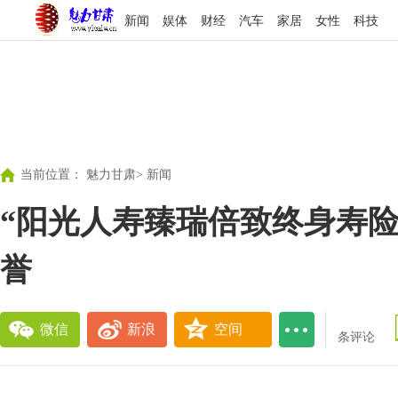
新闻
娱体
财经
汽车
家居
女性
科技
当前位置：
魅力甘肃
>
新闻
“阳光人寿臻瑞倍致终身寿险
誉
微信
新浪
空间
条评论